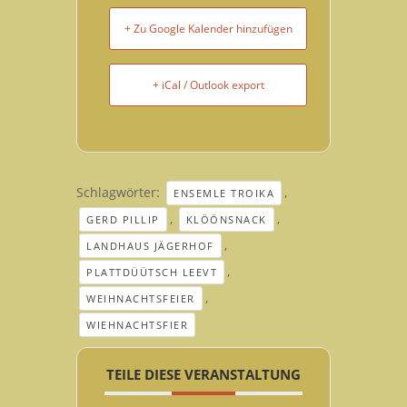
+ Zu Google Kalender hinzufügen
+ iCal / Outlook export
Schlagwörter:
,
ENSEMLE TROIKA
,
,
GERD PILLIP
KLÖÖNSNACK
,
LANDHAUS JÄGERHOF
,
PLATTDÜÜTSCH LEEVT
,
WEIHNACHTSFEIER
WIEHNACHTSFIER
TEILE DIESE VERANSTALTUNG