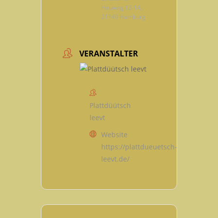
Heuweg 12-14,
21149 Hamburg
VERANSTALTER
Plattdüütsch
leevt
Website
https://plattdueuetsch-
leevt.de/