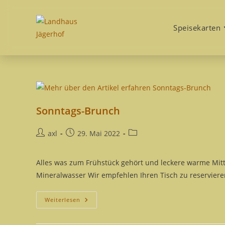
Zum
Inhalt
Speisekarten
springen
Sonntags-Brunch
Beitrags-
Beitrag
Beitrags-
axl
29. Mai 2022
Autor:
veröffentlicht:
Kategorie:
Alles was zum Frühstück gehört und leckere warme Mitta
Mineralwasser Wir empfehlen Ihren Tisch zu reservieren
Sonntags-
Weiterlesen
Brunch