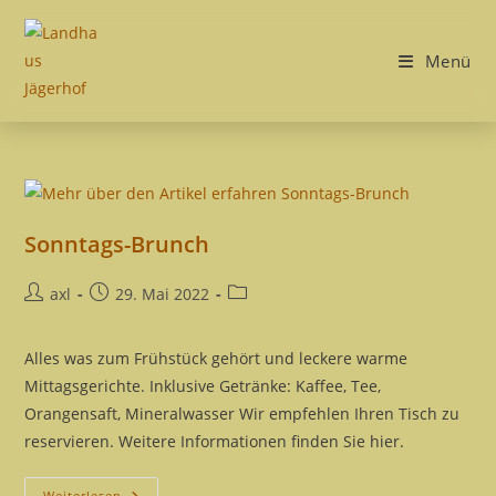
Zum
Inhalt
Menü
springen
Sonntags-Brunch
Beitrags-
Beitrag
Beitrags-
axl
29. Mai 2022
Autor:
veröffentlicht:
Kategorie:
Alles was zum Frühstück gehört und leckere warme
Mittagsgerichte. Inklusive Getränke: Kaffee, Tee,
Orangensaft, Mineralwasser Wir empfehlen Ihren Tisch zu
reservieren. Weitere Informationen finden Sie hier.
Sonntags-
Weiterlesen